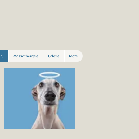
PC
Massothérapie
Galerie
More