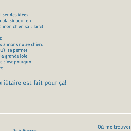
liser des idées
 plaisir pour en
e mon chien sait faire!
:
s aimons notre chien.
u’il se permet
la grande joie
et c’est pourquoi
re!
iétaire est fait pour ça!
Où me trouver
Doris Ronsse