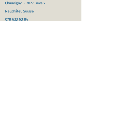
Chauvigny
- 2022 Bevaix
Neuchâtel, Suisse
078 633 63 84
Où me trouver